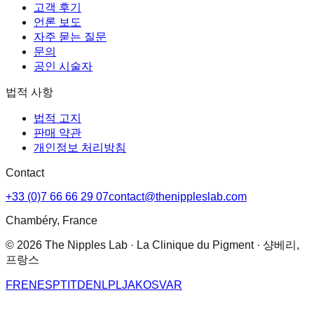
고객 후기
언론 보도
자주 묻는 질문
문의
공인 시술자
법적 사항
법적 고지
판매 약관
개인정보 처리방침
Contact
+33 (0)7 66 66 29 07
contact@thenippleslab.com
Chambéry, France
© 2026 The Nipples Lab · La Clinique du Pigment · 샹베리,
프랑스
FR
EN
ES
PT
IT
DE
NL
PL
JA
KO
SV
AR