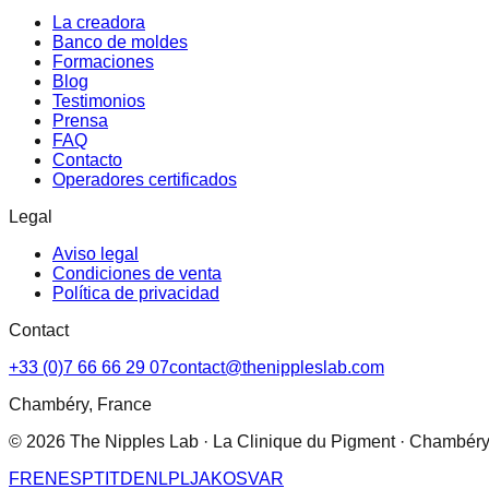
La creadora
Banco de moldes
Formaciones
Blog
Testimonios
Prensa
FAQ
Contacto
Operadores certificados
Legal
Aviso legal
Condiciones de venta
Política de privacidad
Contact
+33 (0)7 66 66 29 07
contact@thenippleslab.com
Chambéry, France
© 2026 The Nipples Lab · La Clinique du Pigment · Chambéry
FR
EN
ES
PT
IT
DE
NL
PL
JA
KO
SV
AR