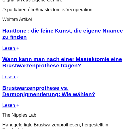
#
sport
#
bien-être
#
mastectomie
#
récupération
Weitere Artikel
Hauttöne : die feine Kunst, die eigene Nuance
zu finden
Lesen
Wann kann man nach einer Mastektomie eine
Brustwarzenprothese tragen?
Lesen
Brustwarzenprothese vs.
Dermopigmentierung: Wie wählen?
Lesen
The Nipples Lab
Handgefertigte Brustwarzenprothesen, hergestellt in