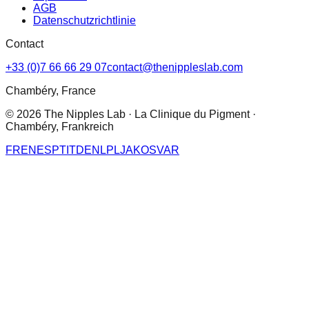
AGB
Datenschutzrichtlinie
Contact
+33 (0)7 66 66 29 07
contact@thenippleslab.com
Chambéry, France
© 2026 The Nipples Lab · La Clinique du Pigment ·
Chambéry, Frankreich
FR
EN
ES
PT
IT
DE
NL
PL
JA
KO
SV
AR