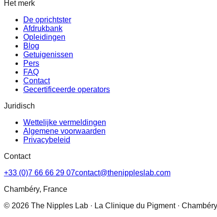
Het merk
De oprichtster
Afdrukbank
Opleidingen
Blog
Getuigenissen
Pers
FAQ
Contact
Gecertificeerde operators
Juridisch
Wettelijke vermeldingen
Algemene voorwaarden
Privacybeleid
Contact
+33 (0)7 66 66 29 07
contact@thenippleslab.com
Chambéry, France
© 2026 The Nipples Lab · La Clinique du Pigment · Chambéry,