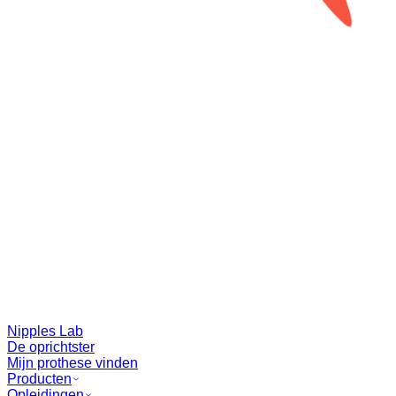
Nipples Lab
De oprichtster
Mijn prothese vinden
Producten
Opleidingen